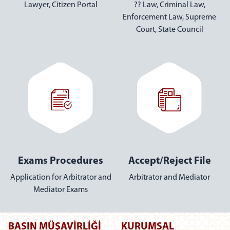
Proceedings
Hukuk İcra
Lawyer Portal
Personal Record
Calculate Legal Fees
Transactions
Lawyer, Citizen Portal
V
Application for Arbitrator and
Mediator Registry
BASIN MÜŞAVİRLİĞİ
KURUMSAL