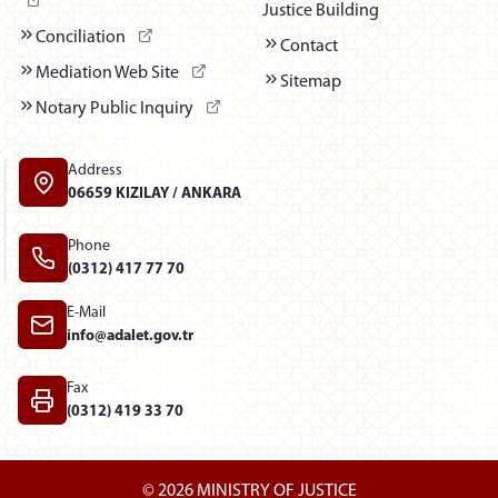
Justice Building
(Dış bağlantı - Yeni sekmede açılır)
Conciliation
Contact
(Dış bağlantı - Yeni sekmede açılır)
Mediation Web Site
Sitemap
(Dış bağlantı - Yeni sekmede açılır)
Notary Public Inquiry
Address
06659 KIZILAY / ANKARA
Phone
(0312) 417 77 70
E-Mail
info@adalet.gov.tr
Fax
(0312) 419 33 70
© 2026 MINISTRY OF JUSTICE