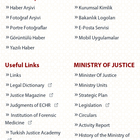
Haber Arşivi
Kurumsal Kimlik
Fotoğraf Arşivi
Bakanlık Logoları
Portre Fotoğraflar
E-Posta Servisi
Görüntülü Haber
Mobil Uygulamalar
Yazılı Haber
Useful Links
MINISTRY OF JUSTICE
Links
Minister Of Justice
(Dış bağlantı - Yeni sekmede açılır)
Legal Dictionary
Ministry Units
(Dış bağlantı - Yeni sekmede açılır)
Justice Magazine
Strategic Plan
(Dış bağlantı - Yeni sekmede açılır)
(Dış bağlantı - Yen
Judgments of ECHR
Legislation
Institution of Forensic
Circulars
(Dış bağlantı - Yeni sekmede açılır)
Medicine
Activity Report
(Dış bağlantı - Yeni sekmede açılır)
Turkish Justice Academy
History of the Ministry of