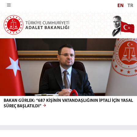
EN
TR
REPUBLIC OF TÜRKİYE MINISTRY O
BAKAN GÜRLEK: “687 KİŞİNİN VATANDAŞLIĞININ İPTALİ İÇİN YASAL
SÜREÇ BAŞLATILDI”