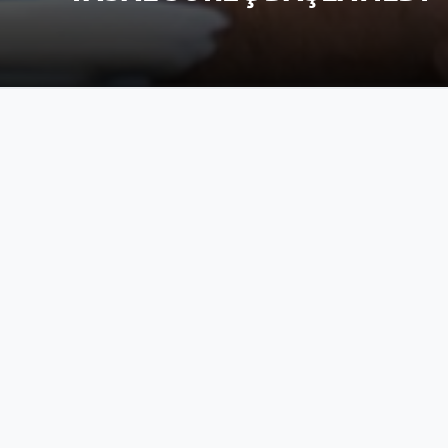
News
Adalet Müfettişliklerine Atanma Tale
Teftiş Kurulu Başkanlığı
Bakanlık Merkez Teşkilatı ve Ankara
(Şoför) Uygulamalı Sınav Yeri ve Tarih
Personel Genel Müdürlüğü
Bakanlığımız Merkez Teşkilatı ve Per
Hizmetleri Müdürlüklerinde Çalıştırı
Personel Genel Müdürlüğü