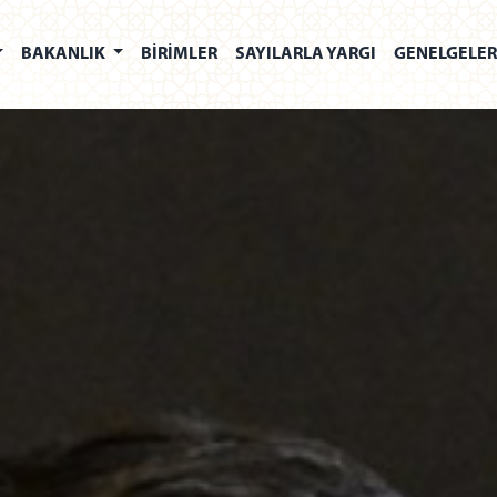
BAKANLIK
BİRİMLER
SAYILARLA YARGI
GENELGELE
NISTRY OF JUSTICE