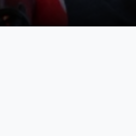
Thanks to E-Tebligat
415.803.732
Total
Notification Sent.
eli
14.553
Ton
Paper Saved.
247.403
Total
Tree Saved From Cutting.