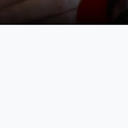
plerine İlişkin Duyuru
-05/08/2026
 Bekir Bozdağ Personel Eğitim Merkezi Müdürlüğü Destek Person
lerine İlişkin Duyuru
-28/07/2026
sonel Eğitim Merkezi Müdürlükleri ile Adli Destek ve Mağdur
lmak Üzere Sözleşmeli Personel Alımı
-17/07/2026